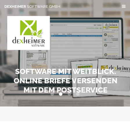
DEXHEIMER
SOFTWARE GMBH
SOFTWARE MIT WEITBLICK.
ONLINE BRIEFE VERSENDEN
MIT DEM POSTSERVICE
0
1
2
3