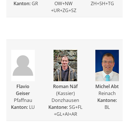
Kanton:
GR
OW+NW
ZH+SH+TG
+UR+ZG+SZ
Flavio
Roman Näf
Michel Abt
Geiser
(Kassier)
Reinach
Pfaffnau
Donzhausen
Kantone:
Kanton:
LU
Kantone:
SG+FL
BL
+GL+AI+AR