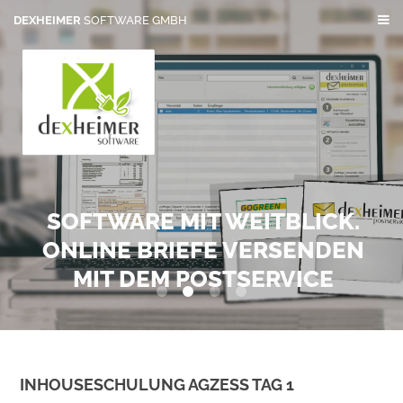
DEXHEIMER
SOFTWARE GMBH
SOFTWARE MIT WEITBLICK.
ONLINE BRIEFE VERSENDEN
MIT DEM POSTSERVICE
0
1
2
3
INHOUSESCHULUNG AGZESS TAG 1