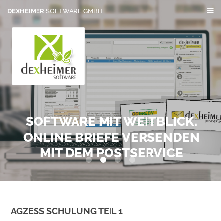
DEXHEIMER
SOFTWARE GMBH
SOFTWARE MIT WEITBLICK.
ONLINE BRIEFE VERSENDEN
MIT DEM POSTSERVICE
0
1
2
3
AGZESS SCHULUNG TEIL 1