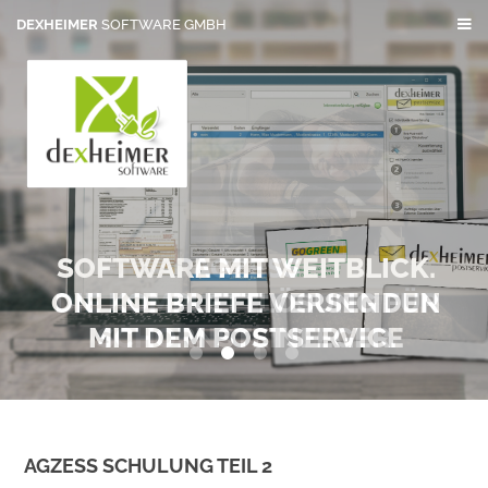
DEXHEIMER
SOFTWARE GMBH
SOFTWARE MIT WEITBLICK.
AGZESS
ONLINE BRIEFE VERSENDEN
DIE KOMPLETTLÖSUNG FÜR
MIT DEM POSTSERVICE
SCHORNSTEINFEGER.
0
1
2
3
AGZESS SCHULUNG TEIL 2