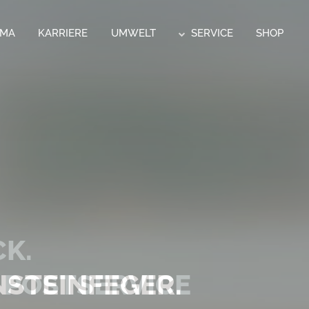
RMA
KARRIERE
UMWELT
SERVICE
SHOP
CK.
 POSTSERVICE
STEINFEGER.