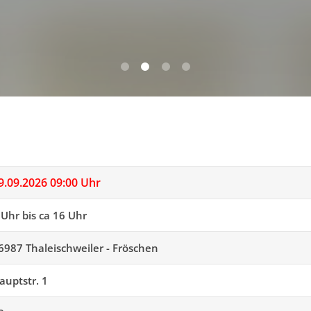
0
1
2
3
9.09.2026 09:00 Uhr
 Uhr bis ca 16 Uhr
6987 Thaleischweiler - Fröschen
auptstr. 1