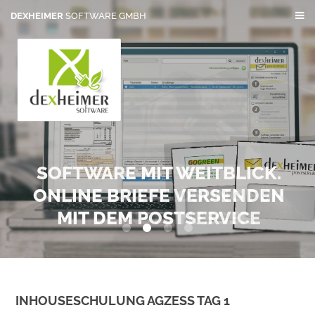
DEXHEIMER
SOFTWARE GMBH
SOFTWARE MIT WEITBLICK.
ONLINE BRIEFE VERSENDEN
MIT DEM POSTSERVICE
0
1
2
3
INHOUSESCHULUNG AGZESS TAG 1