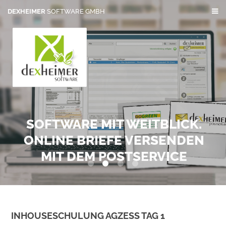
DEXHEIMER
SOFTWARE GMBH
SOFTWARE MIT WEITBLICK.
ONLINE BRIEFE VERSENDEN
MIT DEM POSTSERVICE
0
1
2
3
INHOUSESCHULUNG AGZESS TAG 1