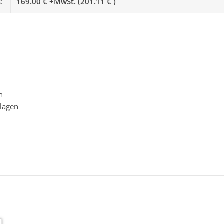
s:
169.00 € +MwSt. (201.11 € )
n
lagen