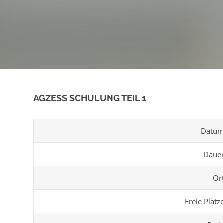
AGZESS SCHULUNG TEIL 1
Datu
Daue
Or
Freie Plätz