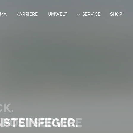
RMA
KARRIERE
UMWELT
SERVICE
SHOP
CK.
 POSTSERVICE
STEINFEGER.