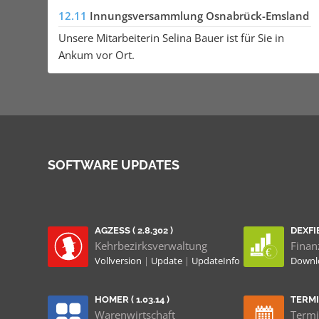
12.11
Innungsversammlung Osnabrück-Emsland
Unsere Mitarbeiterin Selina Bauer ist für Sie in
Ankum vor Ort.
SOFTWARE UPDATES
AGZESS ( 2.8.302 )
DEXFIB
Kehrbezirksverwaltung
Finan
Vollversion
|
Update
|
UpdateInfo
Down
HOMER ( 1.03.14 )
TERMIN
Warenwirtschaft
Termi