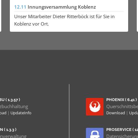
12.11
Innungsversammlung Koblenz
Unser Mitarbeiter Dieter Ritterböck ist für Sie in
Koblenz vor Ort.
U ( 1.3.57 )
PHOENIX ( 6.41 )
zbuchhaltung
Querschnittsb
load
|
UpdateInfo
Download
|
Upda
 ( 1.3.3 )
PROSERVICE ( 12.
nverwaltung
Datensicherun