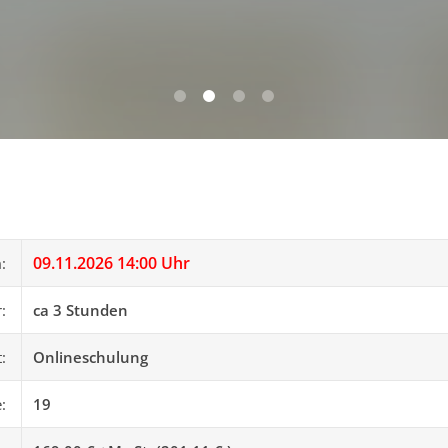
0
1
2
3
09.11.2026 14:00 Uhr
m:
r:
ca 3 Stunden
t:
Onlineschulung
e:
19